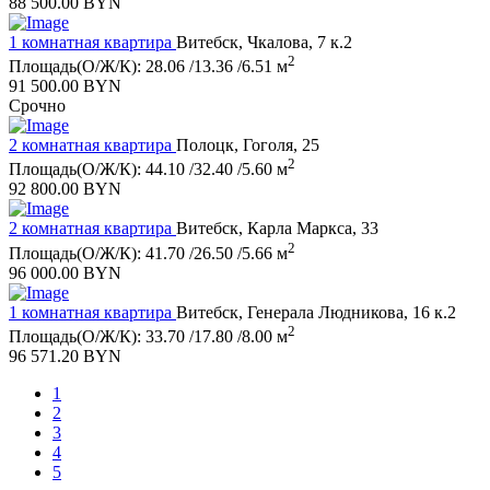
88 500.00 BYN
1 комнатная квартира
Витебск, Чкалова, 7 к.2
2
Площадь(О/Ж/К): 28.06 /13.36 /6.51 м
91 500.00 BYN
Срочно
2 комнатная квартира
Полоцк, Гоголя, 25
2
Площадь(О/Ж/К): 44.10 /32.40 /5.60 м
92 800.00 BYN
2 комнатная квартира
Витебск, Карла Маркса, 33
2
Площадь(О/Ж/К): 41.70 /26.50 /5.66 м
96 000.00 BYN
1 комнатная квартира
Витебск, Генерала Людникова, 16 к.2
2
Площадь(О/Ж/К): 33.70 /17.80 /8.00 м
96 571.20 BYN
1
2
3
4
5