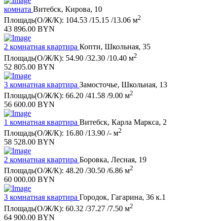
комната
Витебск, Кирова, 10
2
Площадь(О/Ж/К): 104.53 /15.15 /13.06 м
43 896.00 BYN
2 комнатная квартира
Копти, Школьная, 35
2
Площадь(О/Ж/К): 54.90 /32.30 /10.40 м
52 805.00 BYN
3 комнатная квартира
Замосточье, Школьная, 13
2
Площадь(О/Ж/К): 66.20 /41.58 /9.00 м
56 600.00 BYN
1 комнатная квартира
Витебск, Карла Маркса, 2
2
Площадь(О/Ж/К): 16.80 /13.90 /- м
58 528.00 BYN
2 комнатная квартира
Боровка, Лесная, 19
2
Площадь(О/Ж/К): 48.20 /30.50 /6.86 м
60 000.00 BYN
3 комнатная квартира
Городок, Гагарина, 36 к.1
2
Площадь(О/Ж/К): 60.32 /37.27 /7.50 м
64 900.00 BYN