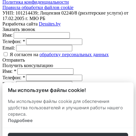
Политика конфиденциальности
Правила обработки файлов cookie
УНП: 101214439; Лицензия 02240/8 (риэлтерские услуги) от
17.02.2005 г. МЮ РБ
Разработка сайта
Dessites.by
Заказать звонок
Имя:
Телефон:
*
Email:
Я согласен на
обработку персональных данных
Отправить
Получить консультацию
Имя:
*
Телефон:
*
Email:
Мы используем файлы cookie!
Вопрос:
Мы используем файлы cookie для обеспечения
Я согласен на
обработку персональных данных
удобства пользователей и улучшения работы нашего
Отправить
сервиса.
Оставить заявку
продать
Подробнее
Адрес объекта:
Вид объекта: