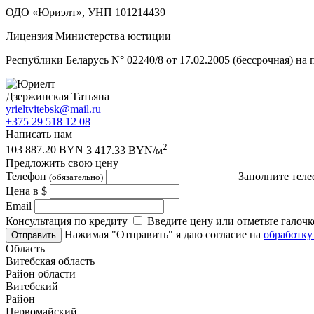
ОДО «Юриэлт», УНП 101214439
Лицензия Министерства юстиции
Республики Беларусь N° 02240/8 от 17.02.2005 (бессрочная) на
Дзержинская Татьяна
yrieltvitebsk@mail.ru
+375 29 518 12 08
Написать нам
2
103 887.20 BYN
3 417.33 BYN/м
Предложить свою цену
Телефон
Заполните теле
(обязательно)
Цена в $
Email
Консультация по кредиту
Введите цену или отметьте галочк
Нажимая "Отправить" я даю согласие на
обработку
Отправить
Область
Витебская область
Район области
Витебский
Район
Первомайский